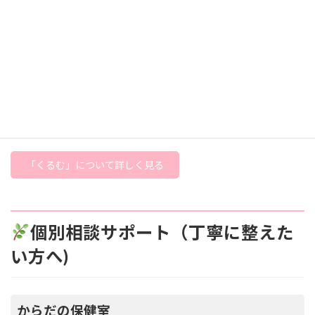
女性特有の悩みや
ゆがみ・体型・ダイエットや不調が気になる方へ
女性のセラピストのみです。
お気軽にご相談ください。（女性専用サロンです・完全予約制）
東京・福岡・佐賀など出張ケアをしております。
出張ケアのご希望や地域のスケジュールはお尋ねください。
「くるむ」について詳しく見る
個別相談サポート（丁寧に整えた
い方へ)
からだの保健室