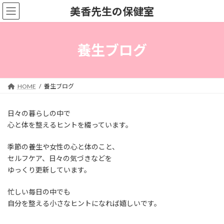
コ
ナ
美香先生の保健室
ン
ビ
テ
ゲ
ン
ー
ツ
シ
養生ブログ
へ
ョ
ス
ン
キ
に
ッ
移
HOME
養生ブログ
プ
動
日々の暮らしの中で
心と体を整えるヒントを綴っています。
季節の養生や女性の心と体のこと、
セルフケア、日々の気づきなどを
ゆっくり更新しています。
忙しい毎日の中でも
自分を整える小さなヒントになれば嬉しいです。