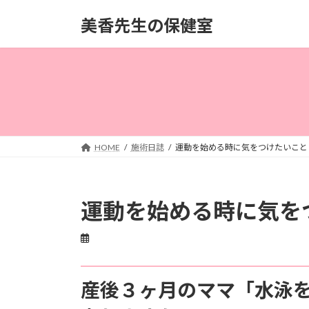
コ
ナ
美香先生の保健室
ン
ビ
テ
ゲ
ン
ー
ツ
シ
へ
ョ
ス
ン
キ
に
ッ
移
HOME
施術日誌
運動を始める時に気をつけたいこと
プ
動
運動を始める時に気を
産後３ヶ月のママ「水泳