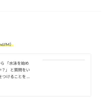
d.fM）
ら 「水泳を始め
？」 と質問をい
をつけることを …